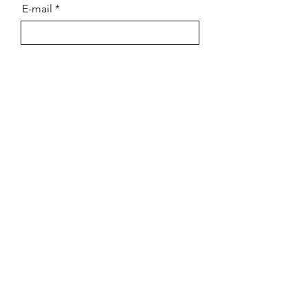
E-mail
Messaggio
Spedire
Copyright © 2022 tappetidesign - All rights reserved